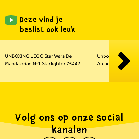
Deze vind je
beslist ook leuk
Carousel overslaan
UNBOXING LEGO Star Wars De
Unboxing LEGO Su
Mandalorian N-1 Starfighter 75442
Arcadekast 72051
Volg ons op onze social
kanalen