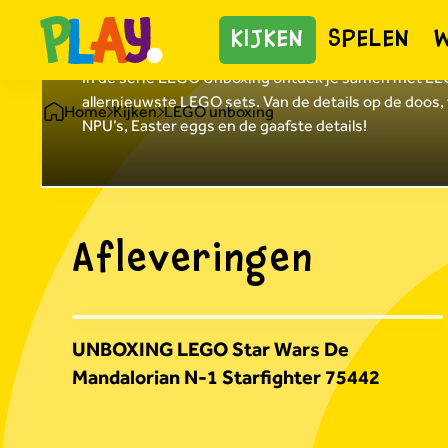
LEGO Unboxing
KIJKEN
SPELEN
In de serie LEGO Unboxing ontdek je samen met LEG
allernieuwste LEGO sets. Van de details op de doos,
Home
Kijken
LEGO unboxing
NPU’s, Easter eggs en de gaafste details!
Afleveringen
UNBOXING LEGO Star Wars De
Mandalorian N-1 Starfighter 75442