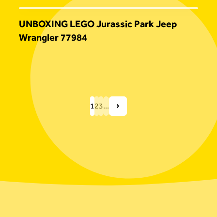
UNBOXING LEGO Jurassic Park Jeep
Wrangler 77984
1
2
3
...