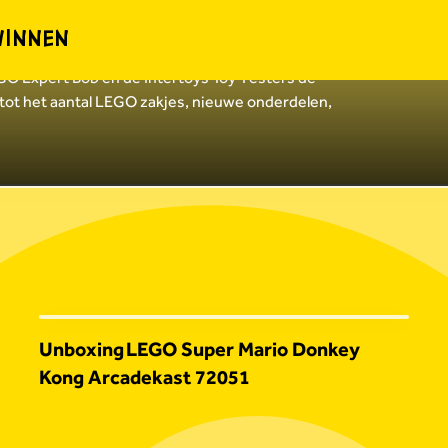
WINNEN
O Expert Bob en de Intertoys Toy Testers de
 tot het aantal LEGO zakjes, nieuwe onderdelen,
Unboxing LEGO Super Mario Donkey
Kong Arcadekast 72051