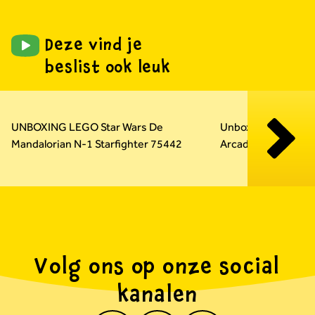
Deze vind je
beslist ook leuk
Carousel overslaan
UNBOXING LEGO Star Wars De
Unboxing LEGO Su
Mandalorian N-1 Starfighter 75442
Arcadekast 72051
Volg ons op onze social
kanalen