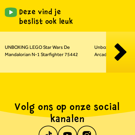
Deze vind je
beslist ook leuk
Carousel overslaan
UNBOXING LEGO Star Wars De
Unboxing LEGO Su
Mandalorian N-1 Starfighter 75442
Arcadekast 72051
Volg ons op onze social
kanalen