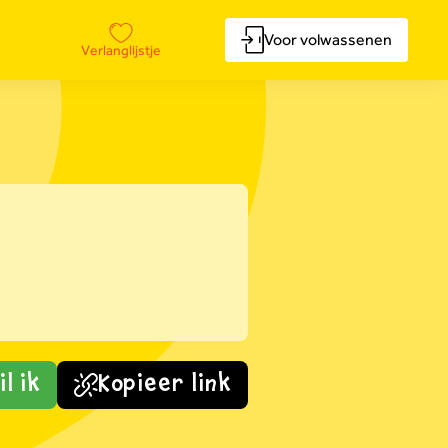
Voor volwassenen
Verlanglijstje
l ik
Kopieer link