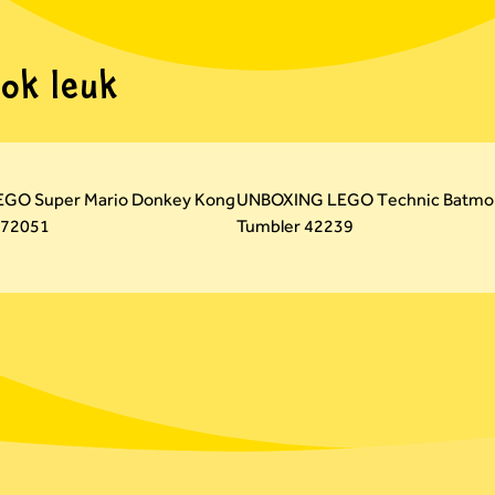
ook leuk
EGO Super Mario Donkey Kong
UNBOXING LEGO Technic Batmob
 72051
Tumbler 42239