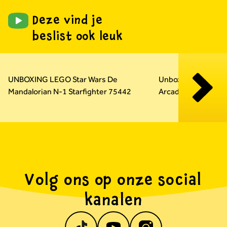
Deze vind je
beslist ook leuk
Carousel overslaan
UNBOXING LEGO Star Wars De
Unboxing LEGO Su
Mandalorian N-1 Starfighter 75442
Arcadekast 72051
Volg ons op onze social
kanalen