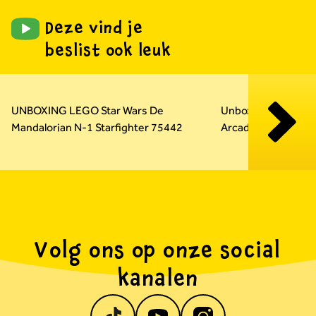
Deze vind je
beslist ook leuk
Carousel overslaan
UNBOXING LEGO Star Wars De
Unboxing LEGO Su
Mandalorian N-1 Starfighter 75442
Arcadekast 72051
Volg ons op onze social
kanalen