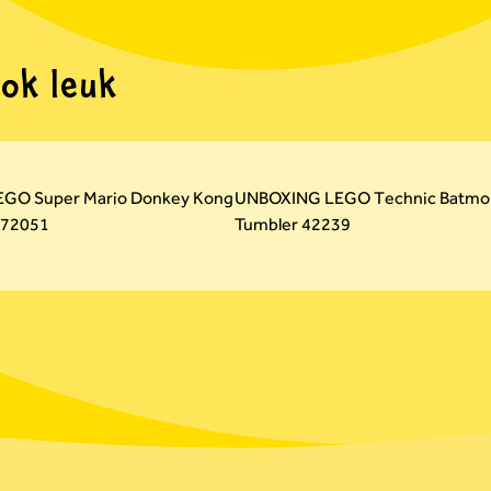
ook leuk
EGO Super Mario Donkey Kong
UNBOXING LEGO Technic Batmob
 72051
Tumbler 42239