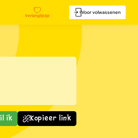
Voor volwassenen
Verlanglijstje
l ik
Kopieer link