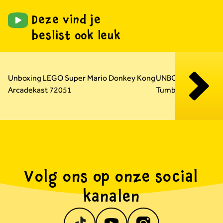
Deze vind je
beslist ook leuk
Carousel overslaan
Unboxing LEGO Super Mario Donkey Kong
UNBOXING LEGO Te
Arcadekast 72051
Tumbler 42239
Volg ons op onze social
kanalen