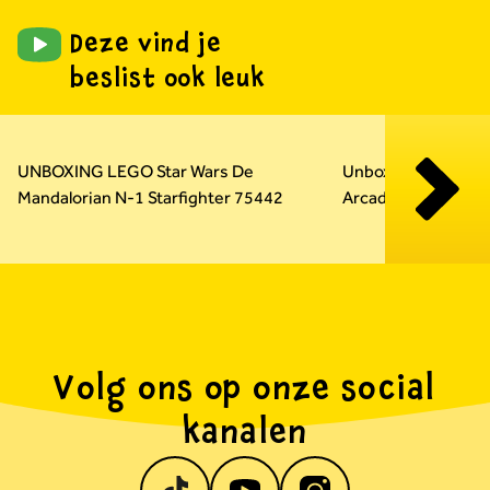
Deze vind je
beslist ook leuk
Carousel overslaan
UNBOXING LEGO Star Wars De
Unboxing LEGO Su
Mandalorian N-1 Starfighter 75442
Arcadekast 72051
Volg ons op onze social
kanalen