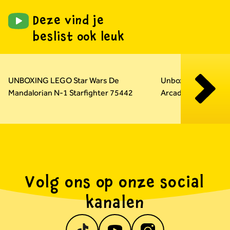
Deze vind je
beslist ook leuk
Carousel overslaan
UNBOXING LEGO Star Wars De
Unboxing LEGO Su
Mandalorian N-1 Starfighter 75442
Arcadekast 72051
Volg ons op onze social
kanalen