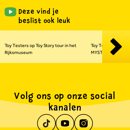
Deze vind je
beslist ook leuk
Carousel overslaan
Toy Testers op Toy Story tour in het
Toy Testers spele
Rijksmuseum
MYSTERIOUS BOO
Volg ons op onze social
kanalen