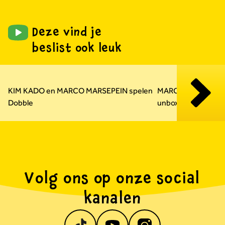
Deze vind je
beslist ook leuk
Carousel overslaan
KIM KADO en MARCO MARSEPEIN spelen
MARCO MARSEPEIN
Dobble
unboxen PLAYMOB
Volg ons op onze social
kanalen